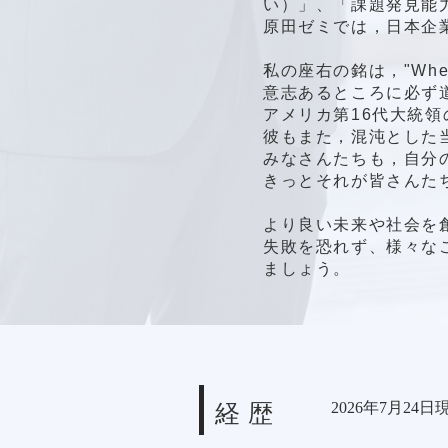
い）」、「課題発見能
原田ゼミでは，日本企
私の座右の銘は，"
Wher
意志あるところに必ず
アメリカ第16代大統
彼もまた，混沌とした
みなさんたちも，自分
きっとそれが皆さんた
​​より良い未来や社会
失敗を恐れず、様々な
ましょう。
2026年7月24日
経歴