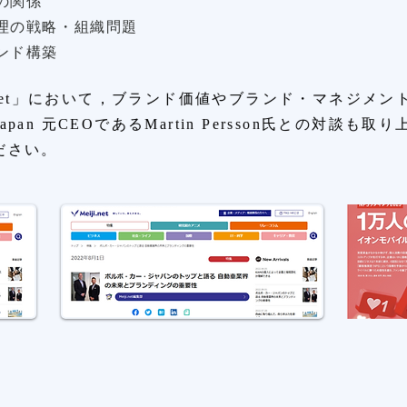
の関係
理の戦略・組織問題
ンド構築
i.net」において，ブランド価値やブランド・マネジメ
 Japan 元CEOであるMartin Persson氏との対談
ださい。