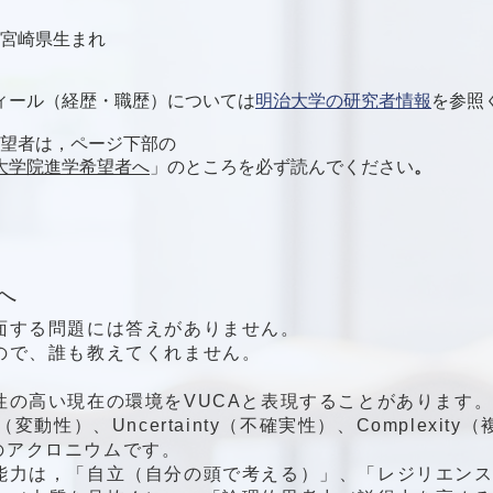
3日宮崎県生まれ
ィール（経歴・職歴）については
明治大学の研究者情報
を参照
学希望者は，ページ下部の
E 大学院進学希望者へ
」
のところを必ず読んでください
。​
へ
面する問題には答えがありません。
ので、誰も教えてくれません。
性の高い現在の環境をVUCAと表現することがあります
ity（変動性）、Uncertainty（不確実性）、Complexit
性）のアクロニウムです。
能力は，「自立（自分の頭で考える）」、「レジリエン