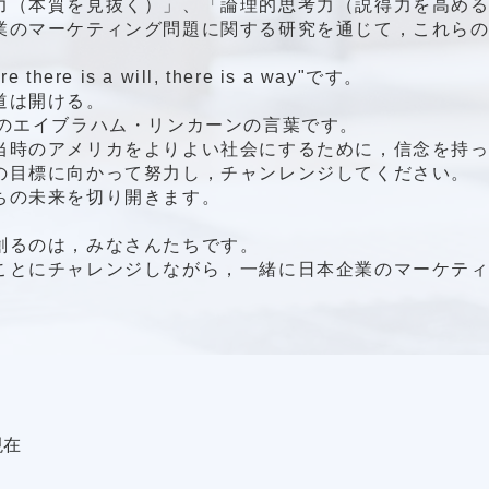
力（本質を見抜く）」、「論理的思考力（説得力を高め
業のマーケティング問題に関する研究を通じて，これら
e there is a will, there is a way"です。
道は開ける。
領のエイブラハム・リンカーンの言葉です。
当時のアメリカをよりよい社会にするために，信念を持
の目標に向かって努力し，チャンレンジしてください。
ちの未来を切り開きます。
を創るのは，みなさんたちです。
ことにチャレンジしながら，一緒に日本企業のマーケテ
現在