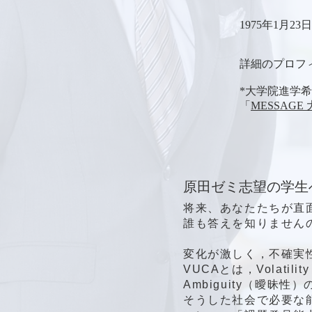
1975年1月2
詳細のプロフ
​​*大学院進
「
MESSAG
原田ゼミ志望の学生
将来、あなたたちが直
誰も答えを知りません
変化が激しく，不確実
VUCAとは，Volatil
Ambiguity（曖昧
そうした社会で必要な