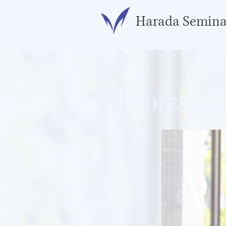
​Harada Semina
P
ROFESSOR