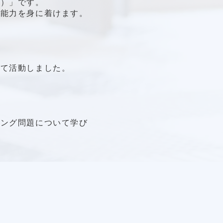
る）」です。
の能力を身に着けます。
って活動しました。
ィング問題について学び