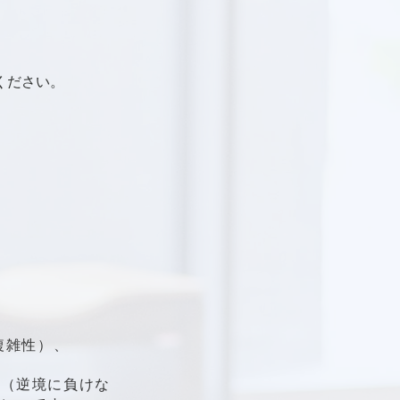
ください。
。
y（複雑性）、
ス（逆境に負けな