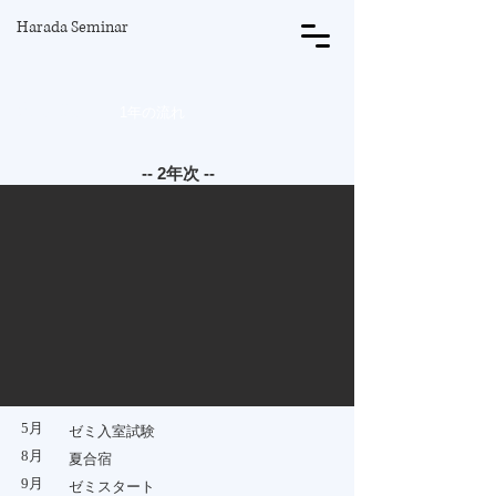
Harada Seminar
​Schedule
​1年の流れ
-- 2年次 --
5月
​ゼミ入室試験
​8月
​夏合宿
​9月
​ゼミスタート