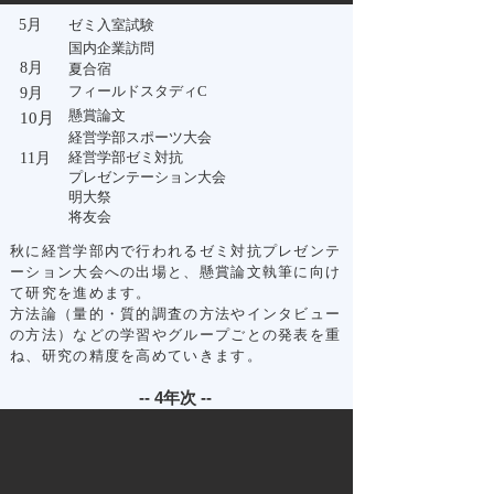
​5月
​ゼミ入室試験
国内企業訪問​
​8月
​夏合宿
​フィールドスタディC
​9月
​懸賞論文
​10月
経営学部スポーツ大会
経営学部ゼミ対抗
​11月
​プレゼンテーション大会
明大祭
​将友会
秋に経営学部内で行われるゼミ対抗プレゼンテ
ーション大会への出場と、懸賞論文執筆に向け
て研究を進めます。
方法論（量的・質的調査の方法やインタビュー
の方法）などの学習やグループごとの発表を重
ね、研究の精度を高めていきます。
-- 4年次 --