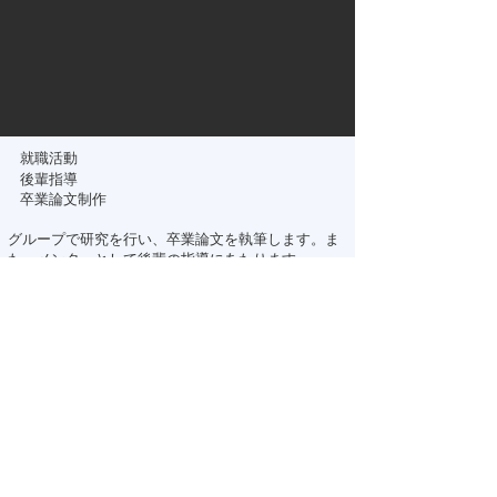
​就職活動
後輩指導
​卒業論文制作
グループで研究を行い、卒業論文を執筆します。ま
た、メンターとして後輩の指導にあたります。
-- 原田ゼミの活動 --
ゼミの授業は週1回（2年次は月曜5限、3年次は木
曜2限、4年次は木曜3限）開講されます。
また、班や時期に寄って異なりますが、サブゼミ
（自主的に活動する時間）を週2.3回程度行う他、
夏休みと春休みにはゼミ合宿を行います。
2年次秋学期のゼミは輪読形式で行います。
輪読とは、報告者があらかじめ振り分けられた論文