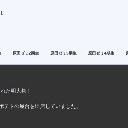
r
生
原田ゼミ2期生
原田ゼミ3期生
原田ゼミ4期生
催された明大祭！
ポテトの屋台を出店していました。