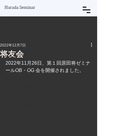
Harada Seminar
記事
記事一覧
2022年12月7日
記事一覧
将友会
原田将
2022年11月26日、第１回原田将ゼミナ
原田ゼミ1期生
ールOB・OG 会を開催されました。
原田ゼミ2期生
原田ゼミ3期生
原田ゼミ4期生
原田ゼミ5期生
原田ゼミ6期生
原田ゼミ7期生