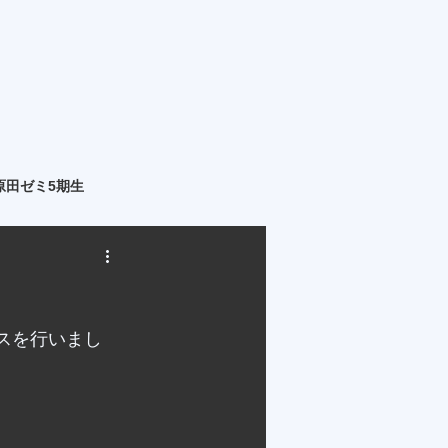
原田ゼミ5期生
スを行いまし