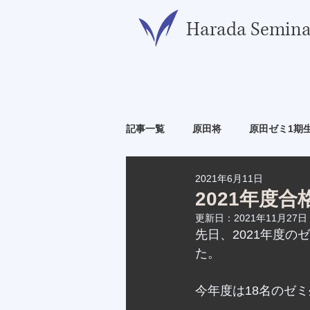
​Harada Semina
記事一覧
原田将
原田ゼミ1期
2021年6月11日
原田ゼミ6期生
原田ゼミ7期生
2021年度
更新日：
2021年11月27日
先日、2021年度
た。
今年度は18名のゼ