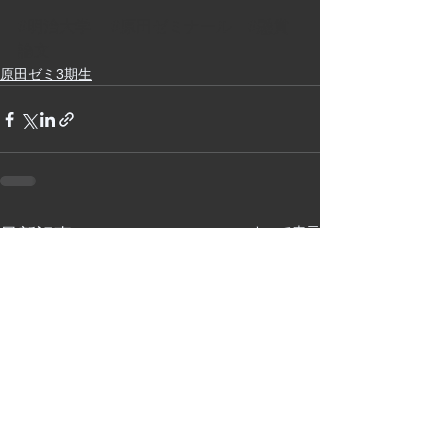
#明治大学
#原田ゼミナール
#懸賞
論文
原田ゼミ3期生
すべて表示
最新記事