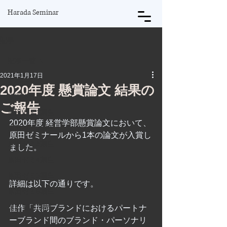
Harada Seminar
記事
記事一覧
2021年1月17日
記事一覧
2020年度 懸賞論文 結果の
原田将
ご報告
原田ゼミ1期生
2020年度 経営学部懸賞論文において、
原田ゼミ2期生
原田ゼミナールから1本の論文が入賞し
原田ゼミ3期生
ました。
原田ゼミ4期生
原田ゼミ5期生
詳細は以下の通りです。
原田ゼミ6期生
原田ゼミ7期生
佳作「共同ブランドにおけるパートナ
ーブランド間のブランド・パーソナリ