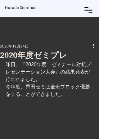
Harada Seminar
記事
記事一覧
2020年11月24日
記事一覧
2020年度ゼミプレ
原田将
昨日、『2020年度　ゼミナール対抗プ
原田ゼミ1期生
レゼンテーション大会』の結果発表が
原田ゼミ2期生
行われました。
今年度、原田ゼミは全班ブロック優勝
原田ゼミ3期生
をすることができました。
原田ゼミ4期生
原田ゼミ5期生
原田ゼミ6期生
原田ゼミ7期生