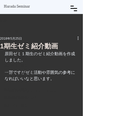
Harada Seminar
記事
記事一覧
2018年5月25日
記事一覧
1期生ゼミ紹介動画
原田将
原田ゼミ１期生のゼミ紹介動画を作成
原田ゼミ1期生
しました。
原田ゼミ2期生
一部ですがゼミ活動や雰囲気の参考に
原田ゼミ3期生
なればいいなと思います。
原田ゼミ4期生
原田ゼミ5期生
https://www.youtube.com/watch?
v=QbwWtT4jcQA
原田ゼミ6期生
原田ゼミ7期生