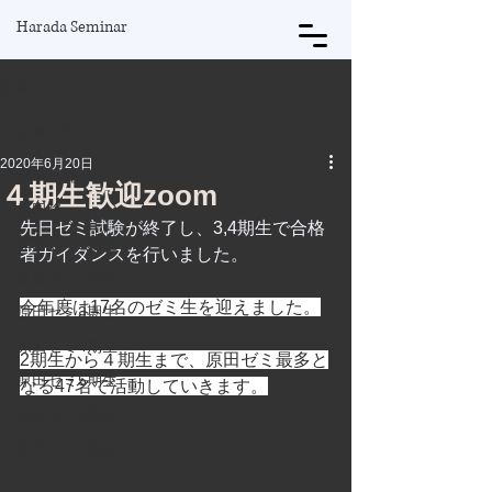
Harada Seminar
記事
記事一覧
2020年6月20日
記事一覧
４期生歓迎zoom
原田将
先日ゼミ試験が終了し、3,4期生で合格
原田ゼミ1期生
者ガイダンスを行いました。
原田ゼミ2期生
今年度は17名のゼミ生を迎えました。
原田ゼミ3期生
原田ゼミ4期生
2期生から４期生まで、原田ゼミ最多と
原田ゼミ5期生
なる47名で活動していきます。
原田ゼミ6期生
原田ゼミ7期生