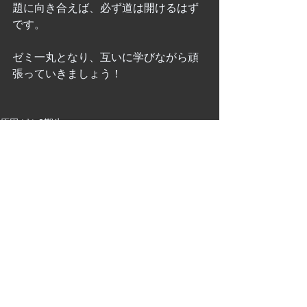
題に向き合えば、必ず道は開けるはず
です。
ゼミ一丸となり、互いに学びながら頑
張っていきましょう！
原田ゼミ3期生
すべて表示
最新記事