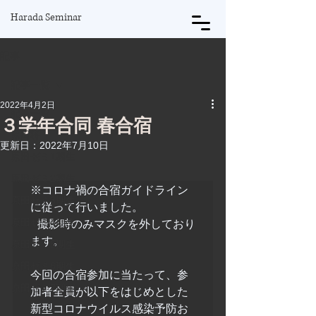
Harada Seminar
記事
記事一覧
2022年4月2日
記事一覧
３学年合同 春合宿
原田将
更新日：
2022年7月10日
原田ゼミ1期生
原田ゼミ2期生
※コロナ禍の合宿ガイドライン
原田ゼミ3期生
に従って行いました。

原田ゼミ4期生
 撮影時のみマスクを外しており
ます。

原田ゼミ5期生
原田ゼミ6期生
今回の合宿参加に当たって、参
原田ゼミ7期生
加者全員が以下をはじめとした
新型コロナウイルス感染予防お