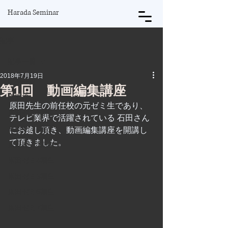
Harada Seminar
記事
記事一覧
2018年7月19日
記事一覧
第1回 動画編集講座
原田将
原田先生の前任校の元ゼミ生であり、
原田ゼミ1期生
テレビ業界で活躍されている 石田さん 
原田ゼミ2期生
にお越し頂き、動画編集講座を開講し
て頂きました。
原田ゼミ3期生
原田ゼミ4期生
原田ゼミ5期生
原田ゼミ6期生
原田ゼミ7期生