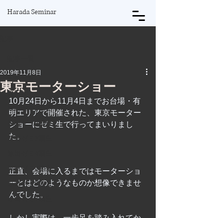
Harada Seminar
記事
記事一覧
2019年11月8日
記事一覧
東京モーターショー
原田将
10月24日から11月4日までお台場・有
原田ゼミ1期生
明エリアで開催された、東京モーター
原田ゼミ2期生
ショーにゼミ生で行ってまいりまし
た。
原田ゼミ3期生
原田ゼミ4期生
原田ゼミ5期生
正直、会場に入るまではモーターショ
ーとはどのようなものか想像できませ
原田ゼミ6期生
んでした。
原田ゼミ7期生
しかし実際は、一歩足を踏み入れてか