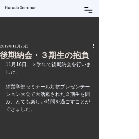
Harada Seminar
記事
記事一覧
2019年11月26日
記事一覧
後期納会・３期生の抱負
原田将
11月16日、３学年で後期納会を行いま
原田ゼミ1期生
した。
原田ゼミ2期生
経営学部ゼミナール対抗プレゼンテー
原田ゼミ3期生
ション大会で大活躍された２期生を囲
原田ゼミ4期生
み、とても楽しい時間を過ごすことが
原田ゼミ5期生
できました。
原田ゼミ6期生
原田ゼミ7期生