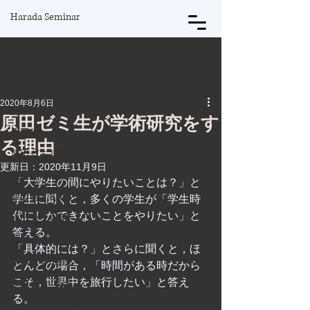
Harada Seminar
記事
記事一覧
2020年8月6日
記事一覧
原田ゼミ生が学術研究をす
原田将
る理由
原田ゼミ1期生
更新日：
2020年11月9日
原田ゼミ2期生
「大学生の間にやりたいことは？」と
原田ゼミ3期生
学生に聞くと，多くの学生が「学生時
代にしかできないことをやりたい」と
原田ゼミ4期生
答える。
原田ゼミ5期生
「具体的には？」とさらに聞くと，ほ
原田ゼミ6期生
とんどの場合，「時間がある時だから
こそ，世界中を旅行したい」と答え
原田ゼミ7期生
る。