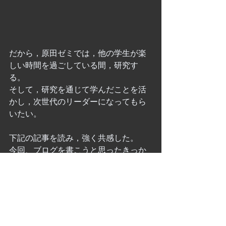
だから，原田ゼミでは，他の学生が楽
しい時間を過ごしている間，研究す
る。
そして，研究を通じて学んだことを活
かし，次世代のリーダーになってもら
いたい。
下記の記事を読み，強く共感した。
今回、ブログを書こうと思ったきっか
けである。
https://www.linkedin.com/feed/news/%E
7%AD%94%E3%81%88%E3%82%88
%E3%82%8A%E3%82%82%E3%80%
8C%E5%95%8F%E3%81%84%E3%80