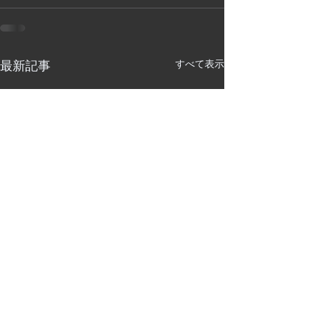
すべて表示
最新記事
2020年度 懸賞論文 結果の