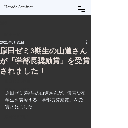
Harada Seminar
記事
記事一覧
2021年5月31日
記事一覧
原田ゼミ3期生の山道さん
原田将
が「学部長奨励賞」を受賞
原田ゼミ1期生
されました！
原田ゼミ2期生
原田ゼミ3期生
原田ゼミ4期生
原田ゼミ3期生の山道さんが、優秀な在
原田ゼミ5期生
学生を表彰する「学部長奨励賞」を受
賞されました。
原田ゼミ6期生
原田ゼミ7期生