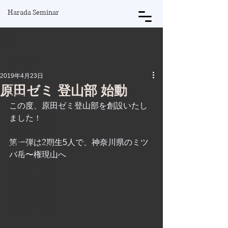
Harada Seminar
記事
記事一覧
2019年4月23日
記事一覧
原田ゼミ 登山部 始動
原田将
この度、原田ゼミ登山部を創設いたし
原田ゼミ1期生
ました！
原田ゼミ2期生
第一弾は2期生5人で、神奈川県のミツ
原田ゼミ3期生
バ岳〜権現山へ
原田ゼミ4期生
原田ゼミ5期生
原田ゼミ6期生
原田ゼミ7期生