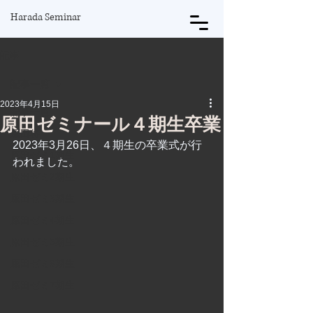
Harada Seminar
記事
記事一覧
2023年4月15日
記事一覧
原田ゼミナール４期生卒業
原田将
2023年3月26日、４期生の卒業式が行
原田ゼミ1期生
われました。
原田ゼミ2期生
原田ゼミ3期生
原田ゼミ4期生
原田ゼミ5期生
原田ゼミ6期生
原田ゼミ7期生