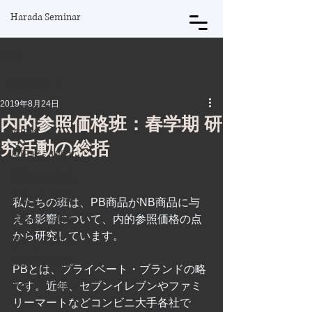
Harada Seminar
記事
記事一覧
2019年8月24日
記事一覧
内的参照価格班：春学期 研
原田将
究活動の総括
原田ゼミ1期生
原田ゼミ2期生
原田ゼミ3期生
私たちの班は、PB商品がNB商品に与
える影響について、内的参照価格の点
原田ゼミ4期生
から研究しています。
原田ゼミ5期生
原田ゼミ6期生
PBとは、プライベート・ブランドの略
原田ゼミ7期生
です。近年、セブンイレブンやファミ
リーマートなどコンビニ大手各社で