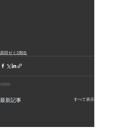
#明治大学
#経営学部
#原田ゼミ
#マー
ケティング
#懸賞論文
#ゼミプレ
原田ゼミ2期生
すべて表示
最新記事