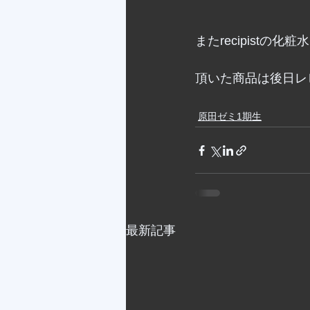
またrecipist
頂いた商品は後日レ
原田ゼミ1期生
最新記事