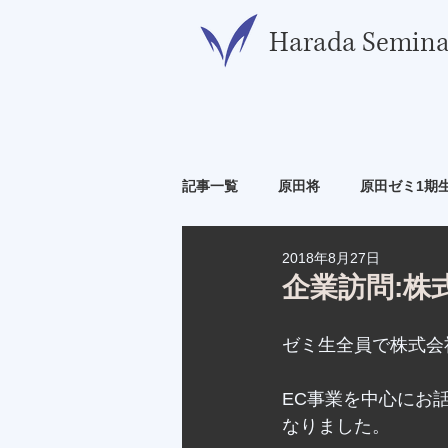
​Harada Semina
記事一覧
原田将
原田ゼミ1期
2018年8月27日
原田ゼミ6期生
原田ゼミ7期生
企業訪問:株
ゼミ生全員で株式会
EC事業を中心にお
なりました。