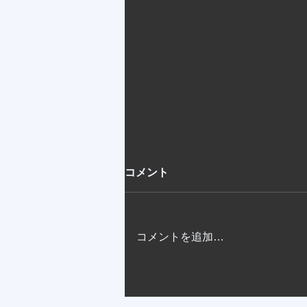
コメント
コメントを追加…
第31回経営学部ゼミナール協
議会主催プレゼンテーション