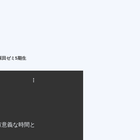
原田ゼミ5期生
有意義な時間と