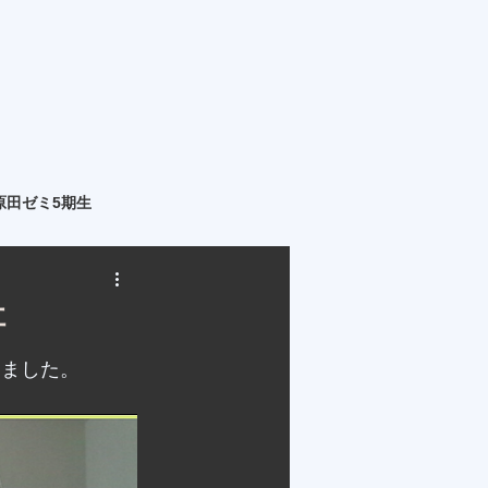
原田ゼミ5期生
社
きました。