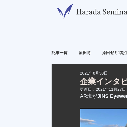
​Harada Semina
記事一覧
原田将
原田ゼミ1期
2021年8月30日
原田ゼミ6期生
原田ゼミ7期生
企業インタビュー
更新日：
2021年11月27日
AR班が
JINS Eyew