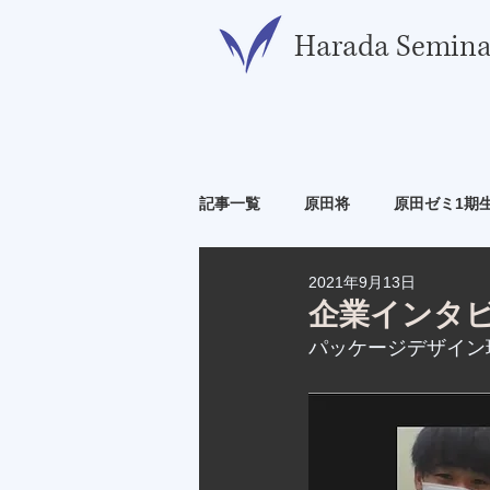
​Harada Semina
記事一覧
原田将
原田ゼミ1期
2021年9月13日
原田ゼミ6期生
原田ゼミ7期生
企業インタ
パッケージデザイン