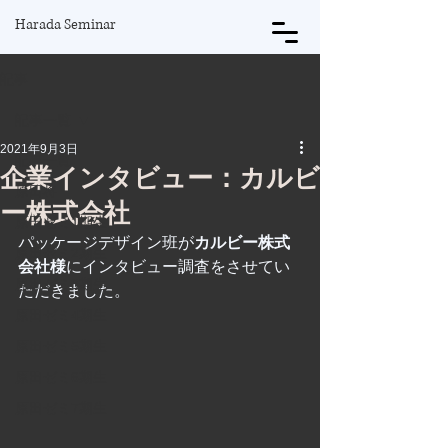
Harada Seminar
記事
記事一覧
2021年9月3日
記事一覧
企業インタビュー：カルビ
原田将
ー株式会社
原田ゼミ1期生
パッケージデザイン班が
カルビー株式
原田ゼミ2期生
会社様
にインタビュー調査をさせてい
原田ゼミ3期生
ただきました。
原田ゼミ4期生
原田ゼミ5期生
原田ゼミ6期生
原田ゼミ7期生