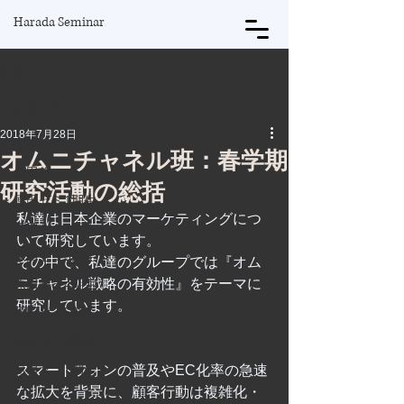
Harada Seminar
記事
記事一覧
2018年7月28日
記事一覧
オムニチャネル班：春学期
原田将
研究活動の総括
原田ゼミ1期生
私達は日本企業のマーケティングにつ
原田ゼミ2期生
いて研究しています。
原田ゼミ3期生
その中で、私達のグループでは『オム
ニチャネル戦略の有効性』をテーマに
原田ゼミ4期生
研究しています。
原田ゼミ5期生
原田ゼミ6期生
原田ゼミ7期生
スマートフォンの普及やEC化率の急速
な拡大を背景に、顧客行動は複雑化・